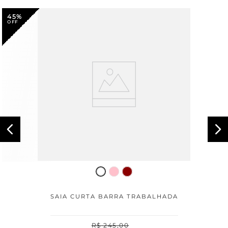
45%
SAIA CURTA BARRA TRABALHADA
R$
245
,
00