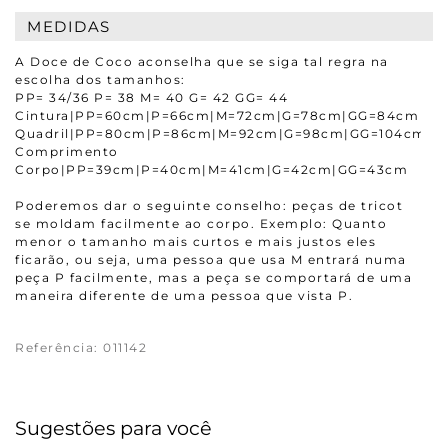
MEDIDAS
A Doce de Coco aconselha que se siga tal regra na
escolha dos tamanhos:
PP= 34/36 P= 38 M= 40 G= 42 GG= 44
Cintura|PP=60cm|P=66cm|M=72cm|G=78cm|GG=84cm
Quadril|PP=80cm|P=86cm|M=92cm|G=98cm|GG=104cm
Comprimento
Corpo|PP=39cm|P=40cm|M=41cm|G=42cm|GG=43cm
Poderemos dar o seguinte conselho: peças de tricot
se moldam facilmente ao corpo. Exemplo: Quanto
menor o tamanho mais curtos e mais justos eles
ficarão, ou seja, uma pessoa que usa M entrará numa
peça P facilmente, mas a peça se comportará de uma
maneira diferente de uma pessoa que vista P.
Referência
:
011142
Sugestões para você