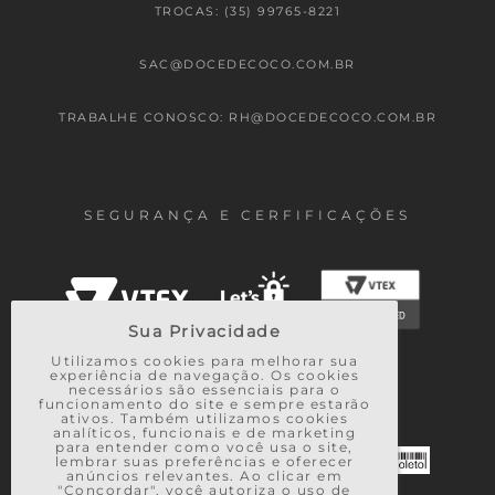
TROCAS: (35) 99765-8221
SAC@DOCEDECOCO.COM.BR
TRABALHE CONOSCO: RH@DOCEDECOCO.COM.BR
SEGURANÇA E CERFIFICAÇÕES
Sua Privacidade
Utilizamos cookies para melhorar sua
experiência de navegação. Os cookies
necessários são essenciais para o
FORMAS DE PAGAMENTO
funcionamento do site e sempre estarão
ativos. Também utilizamos cookies
analíticos, funcionais e de marketing
para entender como você usa o site,
lembrar suas preferências e oferecer
anúncios relevantes. Ao clicar em
"Concordar", você autoriza o uso de