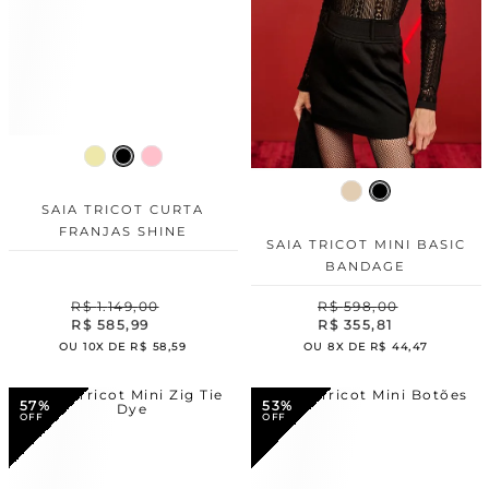
SAIA TRICOT CURTA
FRANJAS SHINE
SAIA TRICOT MINI BASIC
BANDAGE
R$
1
.
149
,
00
R$
598
,
00
R$
585
,
99
R$
355
,
81
OU
10
X DE
R$
58
,
59
OU
8
X DE
R$
44
,
47
57%
53%