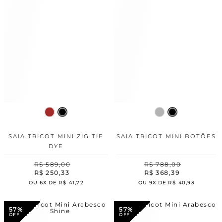
SAIA TRICOT MINI ZIG TIE
SAIA TRICOT MINI BOTÕES
DYE
R$
589
,
00
R$
788
,
00
R$
250
,
33
R$
368
,
39
OU
6
X DE
R$
41
,
72
OU
9
X DE
R$
40
,
93
57%
57%