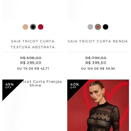
SAIA TRICOT CURTA
SAIA TRICOT CURTA RENDA
TEXTURA ABSTRATA
R$
598
,
00
R$
799
,
00
R$
299
,
00
R$
399
,
50
OU
7
X DE
R$
42
,
71
OU
10
X DE
R$
39
,
95
49%
40%