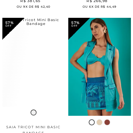
R$
381
,
65
R$
266
,
98
OU
9
X DE
R$
42
,
40
OU
6
X DE
R$
44
,
49
57%
57%
SAIA TRICOT MINI BASIC
BANDAGE