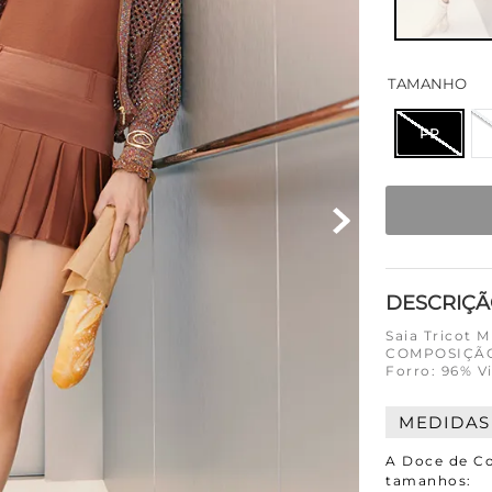
TAMANHO
PP
DESCRIÇ
Saia Tricot M
COMPOSIÇÃO 
Forro: 96% V
MEDIDAS
A Doce de Co
tamanhos: