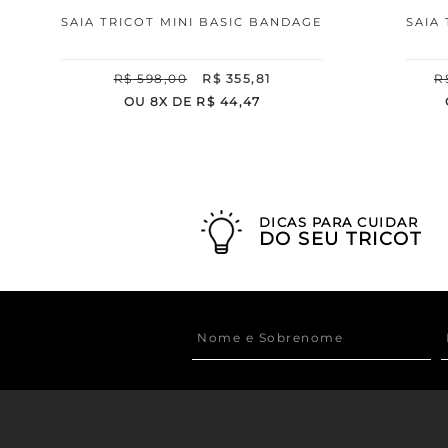
SAIA TRICOT MINI BASIC BANDAGE
SAIA
R$
598
,
00
R$
355
,
81
R
OU
8
X DE
R$
44
,
47
DICAS PARA CUIDAR
DO SEU TRICOT