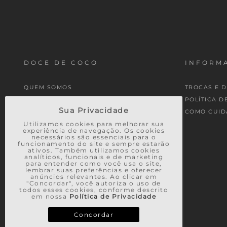
DOCE DE COCO
INFORMA
QUEM SOMOS
TROCAS E 
MINHA CONTA
POLÍTICA D
Sua Privacidade
MEUS PEDIDOS
COMO CUID
Utilizamos cookies para melhorar sua
experiência de navegação. Os cookies
necessários são essenciais para o
funcionamento do site e sempre estarão
ativos. Também utilizamos cookies
analíticos, funcionais e de marketing
para entender como você usa o site,
lembrar suas preferências e oferecer
anúncios relevantes. Ao clicar em
"Concordar", você autoriza o uso de
todos esses cookies, conforme descrito
em nossa
Política de Privacidade
Concordar