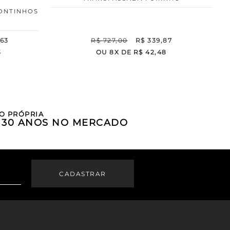
PONTINHOS
63
R$
727
,
00
R$
339
,
87
3
OU
8
X DE
R$
42
,
48
O PRÓPRIA
E 30 ANOS NO MERCADO