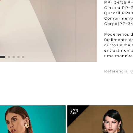
PP= 34/36 P=
Cintura|PP
Quadril|PP
Compriment
Corpo|PP=3
Poderemos da
facilmente 
curtos e mais
entrará numa
uma maneira 
Referência
:
0
57%