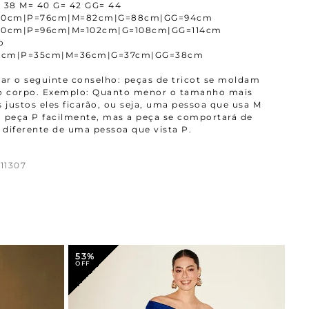
 38 M= 40 G= 42 GG= 44
=70cm|P=76cm|M=82cm|G=88cm|GG=94cm
=90cm|P=96cm|M=102cm|G=108cm|GG=114cm
o
4cm|P=35cm|M=36cm|G=37cm|GG=38cm
r o seguinte conselho: peças de tricot se moldam
ao corpo. Exemplo: Quanto menor o tamanho mais
 justos eles ficarão, ou seja, uma pessoa que usa M
 peça P facilmente, mas a peça se comportará de
diferente de uma pessoa que vista P.
11307
53%
4