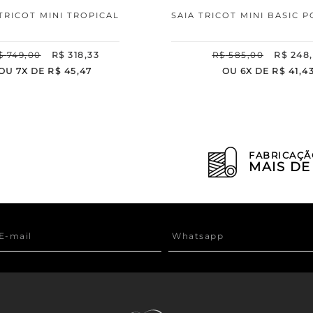
 TRICOT MINI TROPICAL
SAIA TRICOT MINI BASIC 
$
749
,
00
R$
318
,
33
R$
585
,
00
R$
248
,
OU
7
X DE
R$
45
,
47
OU
6
X DE
R$
41
,
4
FABRICAÇÃ
MAIS D