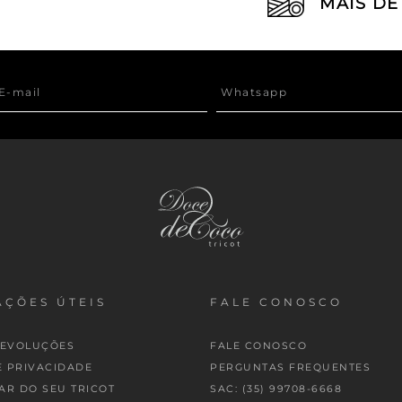
MAIS D
ÇÕES ÚTEIS
FALE CONOSCO
DEVOLUÇÕES
FALE CONOSCO
E PRIVACIDADE
PERGUNTAS FREQUENTES
AR DO SEU TRICOT
SAC: (35) 99708-6668