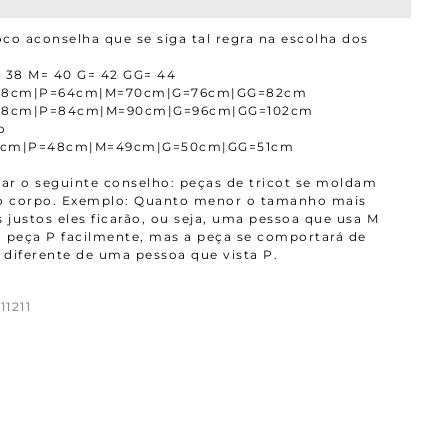
co aconselha que se siga tal regra na escolha dos
 38 M= 40 G= 42 GG= 44
=58cm|P=64cm|M=70cm|G=76cm|GG=82cm
=78cm|P=84cm|M=90cm|G=96cm|GG=102cm
o
7cm|P=48cm|M=49cm|G=50cm|GG=51cm
r o seguinte conselho: peças de tricot se moldam
ao corpo. Exemplo: Quanto menor o tamanho mais
 justos eles ficarão, ou seja, uma pessoa que usa M
 peça P facilmente, mas a peça se comportará de
diferente de uma pessoa que vista P.
11211