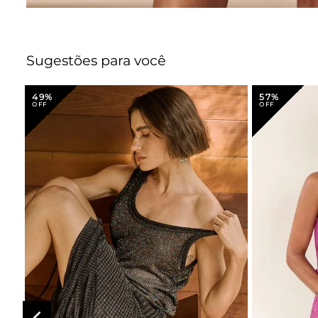
Sugestões para você
49%
57%