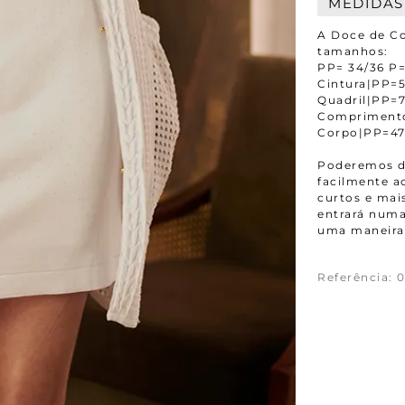
MEDIDAS
A Doce de Co
tamanhos:
PP= 34/36 P=
Cintura|PP
Quadril|PP
Compriment
Corpo|PP=4
Poderemos da
facilmente 
curtos e mais
entrará numa
uma maneira 
Referência
:
0