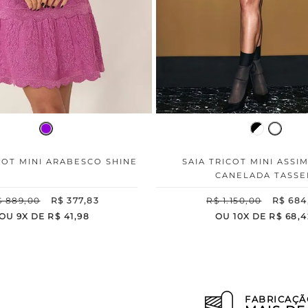
COT MINI ARABESCO SHINE
SAIA TRICOT MINI ASSI
CANELADA TASSE
$
889
,
00
R$
377
,
83
R$
1
.
150
,
00
R$
684
OU
9
X DE
R$
41
,
98
OU
10
X DE
R$
68
,
4
FABRICAÇÃ