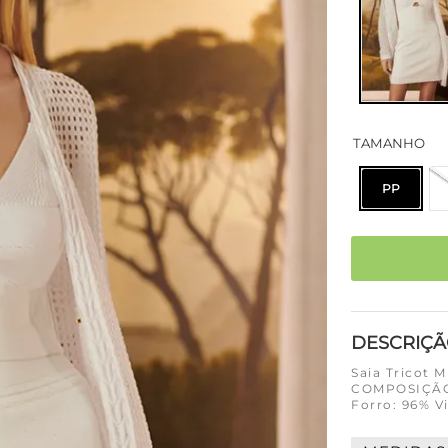
TAMANHO
PP
DESCRIÇ
Saia Tricot 
COMPOSIÇÃO 
Forro: 96% V