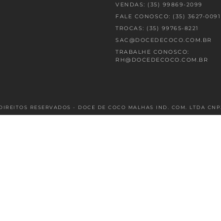
VENDAS: (35) 99869-2099
FALE CONOSCO: (35) 3627-0091
TROCAS: (35) 99765-8221
SAC@DOCEDECOCO.COM.BR
TRABALHE CONOSCO:
RH@DOCEDECOCO.COM.BR
DIREITOS RESERVADOS - DOCE DE COCO MALHAS IND. COM. LTDA CNPJ: