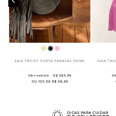
SAIA TRICOT CURTA FRANJAS SHINE
SAIA TRI
R$
1
.
149
,
00
R$
585
,
99
R
OU
10
X DE
R$
58
,
59
DICAS PARA CUIDAR