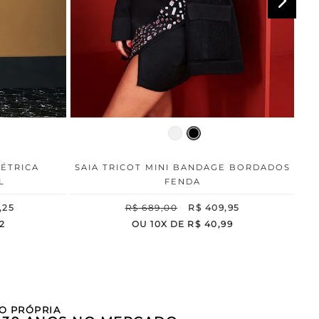
MÉTRICA
SAIA TRICOT MINI BANDAGE BORDADOS
L
FENDA
,
25
R$
689
,
00
R$
409
,
95
2
OU
10
X DE
R$
40
,
99
O PRÓPRIA