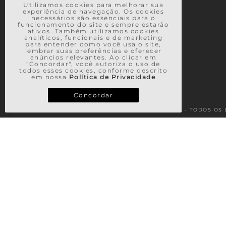
Utilizamos cookies para melhorar sua
experiência de navegação. Os cookies
necessários são essenciais para o
funcionamento do site e sempre estarão
ativos. Também utilizamos cookies
analíticos, funcionais e de marketing
para entender como você usa o site,
lembrar suas preferências e oferecer
anúncios relevantes. Ao clicar em
"Concordar", você autoriza o uso de
todos esses cookies, conforme descrito
em nossa
Política de Privacidade
Concordar
© 2026 - TODOS OS 
TERMOS MAIS BUSCADOS
1
º
vestido
2
º
saia
3
º
calça
4
º
casaco
5
º
blusa