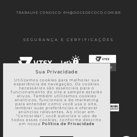
TRABALHE CONOSCO: RH@DOCEDECOCO.COM.BR
SEGURANÇA E CERFIFICAÇÕES
Sua Privacidade
Utilizamos cookies para melhorar sua
experiência de navegação. Os cookies
necessários são essenciais para o
FORMAS DE PAGAMENTO
funcionamento do site e sempre estarão
ativos. Também utilizamos cookies
analíticos, funcionais e de marketing
para entender como você usa o site,
lembrar suas preferências e oferecer
anúncios relevantes. Ao clicar em
"Concordar", você autoriza o uso de
todos esses cookies, conforme descrito
em nossa
Política de Privacidade