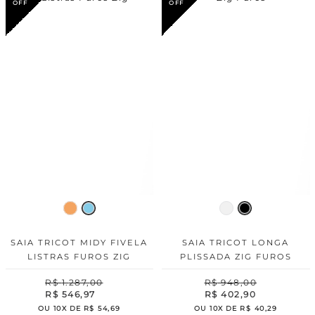
SAIA TRICOT MIDY FIVELA
SAIA TRICOT LONGA
LISTRAS FUROS ZIG
PLISSADA ZIG FUROS
R$
1
.
287
,
00
R$
948
,
00
R$
546
,
97
R$
402
,
90
OU
10
X DE
R$
54
,
69
OU
10
X DE
R$
40
,
29