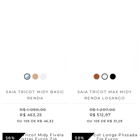
SAIA TRICOT MIDY BASIC
SAIA TRICOT MAX MIDY
RENDA
RENDA LOSANGO
R$
1
.
090
,
00
R$
1
.
207
,
00
R$
463
,
25
R$
512
,
97
OU
10
X DE
R$
46
,
32
OU
10
X DE
R$
51
,
29
58%
58%