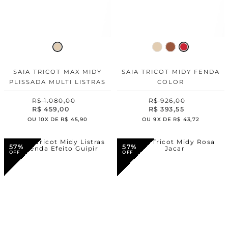
SAIA TRICOT MAX MIDY
SAIA TRICOT MIDY FENDA
PLISSADA MULTI LISTRAS
COLOR
R$
1
.
080
,
00
R$
926
,
00
R$
459
,
00
R$
393
,
55
OU
10
X DE
R$
45
,
90
OU
9
X DE
R$
43
,
72
57%
57%