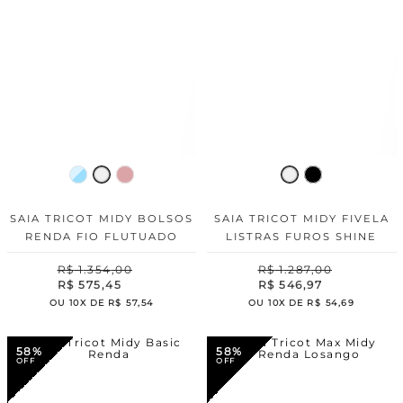
SAIA TRICOT MIDY BOLSOS
SAIA TRICOT MIDY FIVELA
RENDA FIO FLUTUADO
LISTRAS FUROS SHINE
R$
1
.
354
,
00
R$
1
.
287
,
00
R$
575
,
45
R$
546
,
97
OU
10
X DE
R$
57
,
54
OU
10
X DE
R$
54
,
69
58%
58%